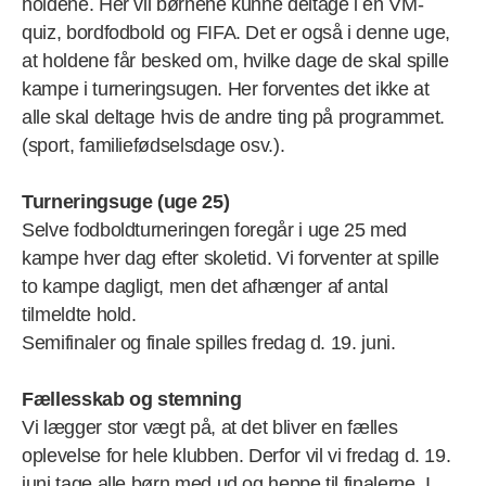
holdene. Her vil børnene kunne deltage i en VM-
quiz, bordfodbold og FIFA. Det er også i denne uge,
at holdene får besked om, hvilke dage de skal spille
kampe i turneringsugen. Her forventes det ikke at
alle skal deltage hvis de andre ting på programmet.
(sport, familiefødselsdage osv.).
Turneringsuge (uge 25)
Selve fodboldturneringen foregår i uge 25 med
kampe hver dag efter skoletid. Vi forventer at spille
to kampe dagligt, men det afhænger af antal
tilmeldte hold.
Semifinaler og finale spilles fredag d. 19. juni.
Fællesskab og stemning
Vi lægger stor vægt på, at det bliver en fælles
oplevelse for hele klubben. Derfor vil vi fredag d. 19.
juni tage alle børn med ud og heppe til finalerne. I