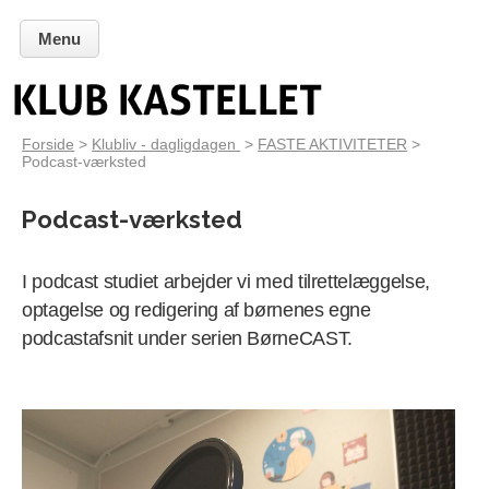
Menu
Forside
>
Klubliv - dagligdagen
>
FASTE AKTIVITETER
>
Podcast-værksted
Podcast-værksted
I podcast studiet arbejder vi med tilrettelæggelse,
optagelse og redigering af børnenes egne
podcastafsnit under serien BørneCAST.